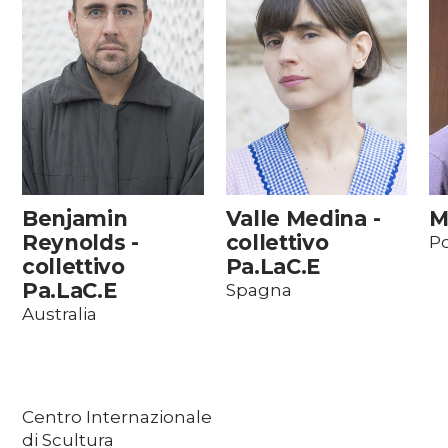
Benjamin
Valle Medina -
M
Reynolds -
collettivo
Po
collettivo
Pa.LaC.E
Pa.LaC.E
Spagna
Australia
Centro Internazionale
di Scultura