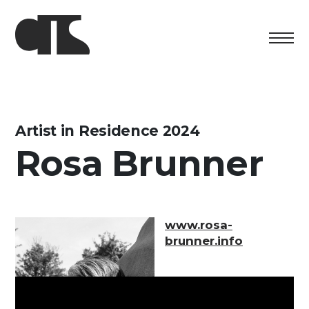
Centro
Ausstellung
Artist in Residence 2024
Rosa Brunner
Kulturelles Programm
Artists in Residence
Stiftung
www.rosa-
brunner.info
Vermietung
Unterstützung