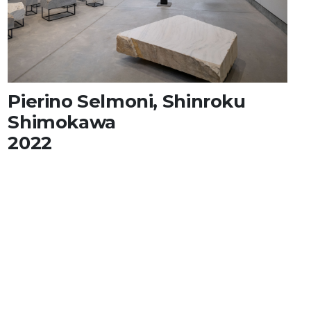
Unterstützung
Media
Pierino Selmoni, Shinroku
DE
EN
IT
Shimokawa
2022