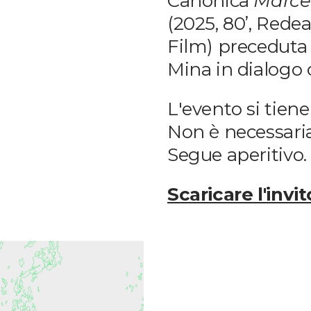
Canonica
Marcel
(2025, 80’, Rede
Film) preceduta 
Mina in dialogo c
L'evento si tien
Non è necessaria 
Segue aperitivo.
Scaricare l'invi