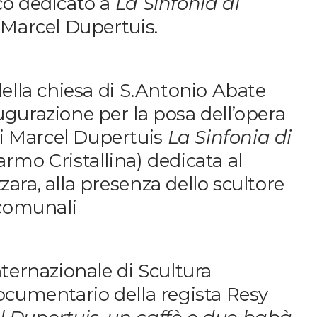
co dedicato a
La Sinfonia di
Unterstützung
i Marcel Dupertuis.
Media
della chiesa di S.Antonio Abate
gurazione per la posa dell’opera
DE
EN
IT
 Marcel Dupertuis
La Sinfonia di
rmo Cristallina) dedicata al
ara, alla presenza dello scultore
 comunali
nternazionale di Scultura
ocumentario della regista Resy