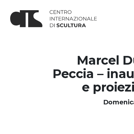
Marcel D
Peccia – ina
e proiez
Domenic