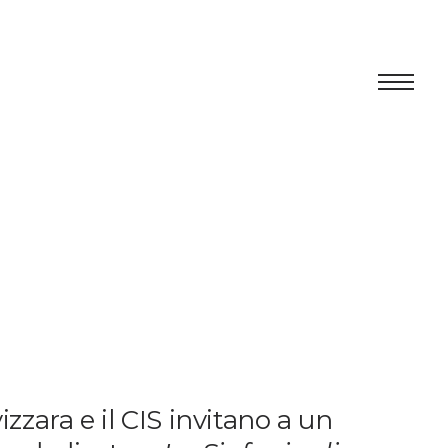
Centro
Ausstellung
Kulturelles Programm
Artists in Residence
Stiftung
Vermietung
zzara e il CIS invitano a un