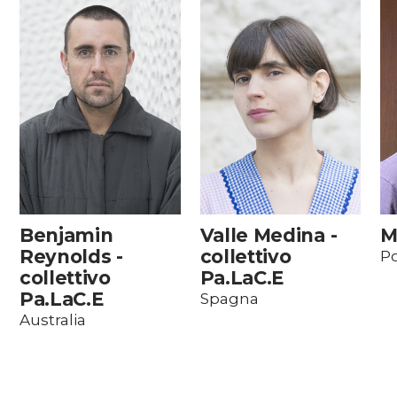
Benjamin
Valle Medina -
M
Reynolds -
collettivo
Po
collettivo
Pa.LaC.E
Pa.LaC.E
Spagna
Australia