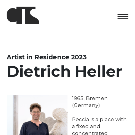
Centro
Exhibition
Artist in Residence 2023
Dietrich Heller
Cultural program
Artists in Residence
Foundation
1965, Bremen
(Germany)
Space rental
Peccia is a place with
Support us
a fixed and
concentrated