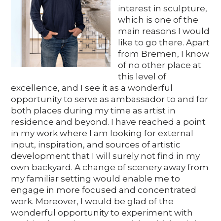
Media
interest in sculpture,
which is one of the
main reasons I would
like to go there. Apart
DE
EN
IT
from Bremen, I know
of no other place at
this level of
excellence, and I see it as a wonderful
opportunity to serve as ambassador to and for
both places during my time as artist in
residence and beyond. I have reached a point
in my work where I am looking for external
input, inspiration, and sources of artistic
development that I will surely not find in my
own backyard. A change of scenery away from
my familiar setting would enable me to
engage in more focused and concentrated
work. Moreover, I would be glad of the
wonderful opportunity to experiment with