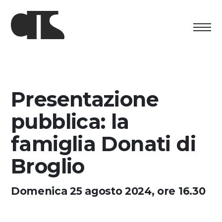
Centro
Esposizione
Presentazione
Programma culturale
pubblica: la
Artists in Residence
famiglia Donati di
Broglio
Fondazione
Affitto spazi
Domenica 25 agosto 2024, ore 16.30
Sostenere