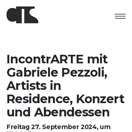
Centro
Ausstellung
IncontrARTE mit
Kulturelles Programm
Gabriele Pezzoli,
Artists in Residence
Artists in
Residence, Konzert
Stiftung
und Abendessen
Vermietung
Unterstützung
Freitag 27. September 2024, um