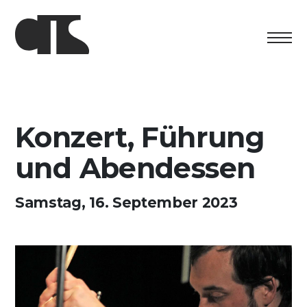
Centro
Ausstellung
Konzert, Führung
Kulturelles Programm
und Abendessen
Artists in Residence
Samstag, 16. September 2023
Stiftung
Vermietung
Unterstützung