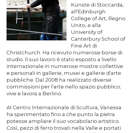
Künste di Stoccarda,
Media
all'Edinburgh
College of Art, Regno
Unito, e alla
DE
EN
IT
University of
Canterbury School of
Fine Art di
Christchurch. Ha ricevuto numerose borse di
studio. Il suo lavoro è stato esposto a livello
internazionale in numerose mostre collettive
e personali in gallerie, musei e gallerie d'arte
pubbliche. Dal 2008 ha realizzato diverse
commissioni per l'arte nello spazio pubblico;
vive e lavora a Berlino.
Al Centro Internazionale di Scultura, Vanessa
ha sperimentato fino a che punto la pietra
potesse ampliare il suo vocabolario artistico.
Così, pezzi di ferro trovati nella Valle e portati