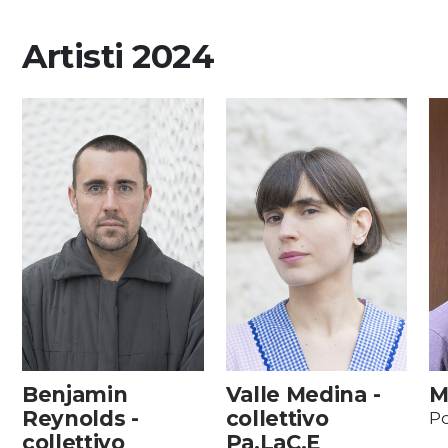
Artisti 2024
Benjamin
Valle Medina -
M
Reynolds -
collettivo
Po
collettivo
Pa.LaC.E