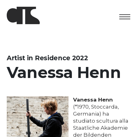
Centro
Esposizione
Artist in Residence 2022
Vanessa Henn
Programma culturale
Artists in Residence
Fondazione
Vanessa Henn
(*1970, Stoccarda,
Affitto spazi
Germania) ha
studiato scultura alla
Sostenere
Staatliche Akademie
der Bildenden