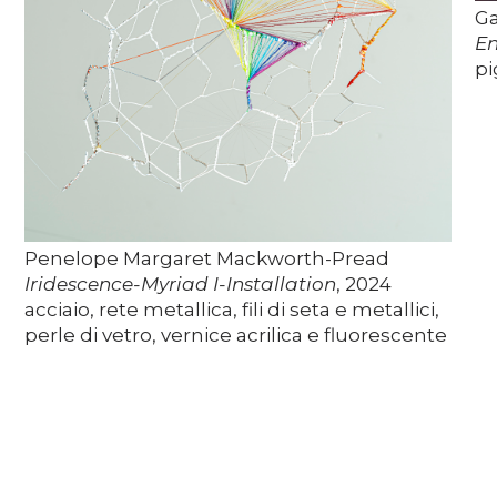
Ga
En
pi
Penelope Margaret Mackworth-Pread
Iridescence-Myriad I-Installation
, 2024
acciaio, rete metallica, fili di seta e metallici,
perle di vetro, vernice acrilica e fluorescente