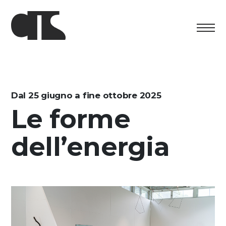
Centro
Esposizione
Dal 25 giugno a fine ottobre 2025
Le forme
Programma culturale
dell’energia
Artists in Residence
Fondazione
Affitto spazi
Sostenere