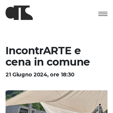
Centro
Esposizione
IncontrARTE e
Programma culturale
cena in comune
Artists in Residence
21 Giugno 2024, ore 18:30
Fondazione
Affitto spazi
Sostenere