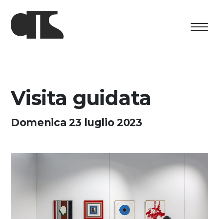
Centro
Esposizione
Visita guidata
Programma culturale
Domenica 23 luglio 2023
Artists in Residence
Fondazione
Affitto spazi
Sostenere