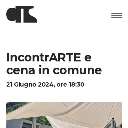
Centro
Ausstellung
IncontrARTE e
Kulturelles Programm
cena in comune
Artists in Residence
21 Giugno 2024, ore 18:30
Stiftung
Vermietung
Unterstützung