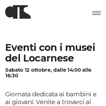
Centro
Esposizione
Eventi con i musei
Programma culturale
del Locarnese
Artists in Residence
Sabato 12 ottobre, dalle 14:00 alle
16:30
Fondazione
Affitto spazi
Giornata dedicata ai bambini e
Sostenere
ai giovani. Venite a trovarci al