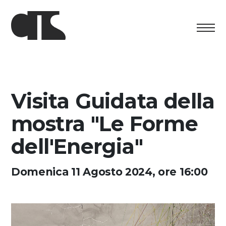
Centro
Esposizione
Visita Guidata della
Programma culturale
mostra "Le Forme
Artists in Residence
dell'Energia"
Fondazione
Domenica 11 Agosto 2024, ore 16:00
Affitto spazi
Sostenere