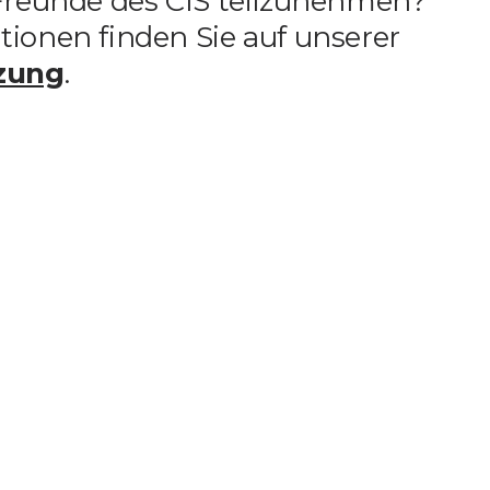
 Freunde des CIS teilzunehmen?
Unterstützung
tionen finden Sie auf unserer
zung
.
Media
DE
EN
IT