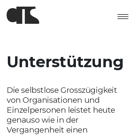
Centro
Ausstellung
Unterstützung
Kulturelles Programm
Artists in Residence
Die selbstlose Grosszügigkeit
Stiftung
von Organisationen und
Einzelpersonen leistet heute
Vermietung
genauso wie in der
Unterstützung
Vergangenheit einen