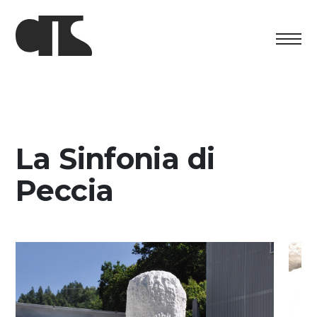
Centro
Ausstellung
La Sinfonia di
Kulturelles Programm
Peccia
Artists in Residence
Stiftung
Vermietung
Unterstützung