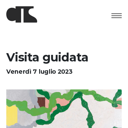
Centro
Esposizione
Visita guidata
Programma culturale
Venerdì 7 luglio 2023
Artists in Residence
Fondazione
Affitto spazi
Sostenere