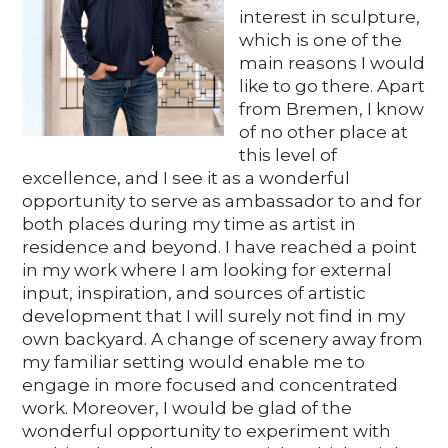
Media
interest in sculpture,
which is one of the
main reasons I would
like to go there. Apart
DE
EN
IT
from Bremen, I know
of no other place at
this level of
excellence, and I see it as a wonderful
opportunity to serve as ambassador to and for
both places during my time as artist in
residence and beyond. I have reached a point
in my work where I am looking for external
input, inspiration, and sources of artistic
development that I will surely not find in my
own backyard. A change of scenery away from
my familiar setting would enable me to
engage in more focused and concentrated
work. Moreover, I would be glad of the
wonderful opportunity to experiment with