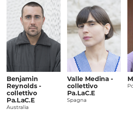
Benjamin
Valle Medina -
M
Reynolds -
collettivo
Po
collettivo
Pa.LaC.E
Pa.LaC.E
Spagna
Australia