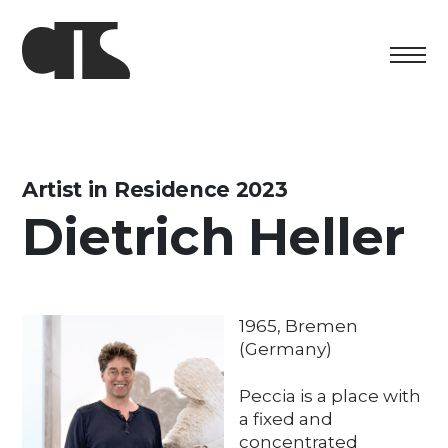
Centro
Exhibition
Artist in Residence 2023
Dietrich Heller
Cultural program
Artists in Residence
Foundation
1965, Bremen
(Germany)
Space rental
Peccia is a place with
Support us
a fixed and
concentrated