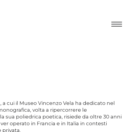
Centro
Exhibition
Cultural program
Artists in Residence
, a cui il Museo Vincenzo Vela ha dedicato nel
Foundation
nografica, volta a ripercorrere le
 sua poliedrica poetica, risiede da oltre 30 anni
Space rental
er operato in Francia e in Italia in contesti
 privata.