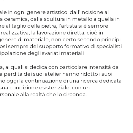
Support us
le in ogni genere artistico, dall’incisione al
la ceramica, dalla scultura in metallo a quella in
Media
al taglio della pietra, l’artista si è sempre
alizzativa, la lavorazione diretta, cioè in
genere di materiale, non certo secondo principi
osi sempre del supporto formativo di specialisti
DE
EN
IT
nipolazione degli svariati materiali.
ia, ai quali si dedica con particolare intensità da
perdita dei suoi atelier hanno ridotto i suoi
ano oggi la continuazione di una ricerca dedicata
 sua condizione esistenziale, con un
rsonale alla realtà che lo circonda.