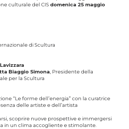
ione culturale del CIS
domenica 25 maggio
Support us
Media
ernazionale di Scultura
DE
EN
IT
 Lavizzara
tta Biaggio Simona
, Presidente della
le per la Scultura
izione “Le forme dell’energia” con la curatrice
esenza delle artiste e dell’artista
arsi, scoprire nuove prospettive e immergersi
 in un clima accogliente e stimolante.