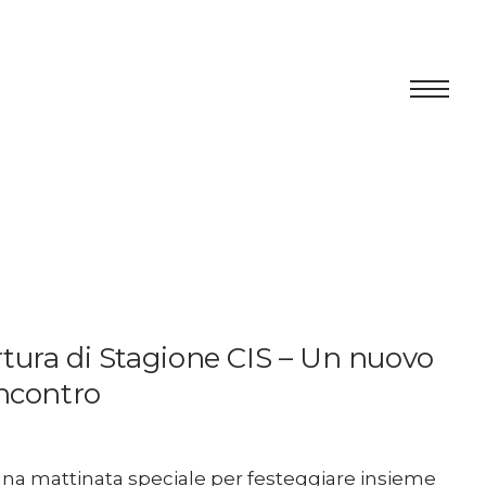
Centro
Exhibition
Cultural program
Artists in Residence
ertura di Stagione CIS – Un nuovo
Foundation
 incontro
Space rental
 a una mattinata speciale per festeggiare insieme