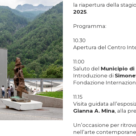
la riapertura della stag
2025
.
Programma:
10.30
Apertura del Centro Int
11.00
Saluto del
Municipio di
Introduzione di
Simone
Fondazione Internaziona
11.15
Visita guidata all’espos
Gianna A. Mina
, alla pr
Un’occasione per ritrov
nell’arte contemporanea