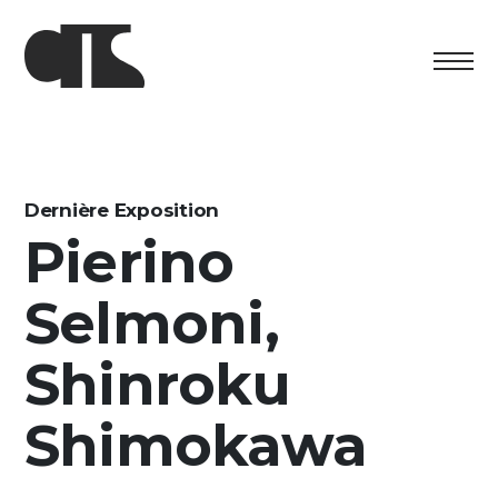
Centro
Exposition
Dernière Exposition
Pierino
Programme culturel
Selmoni,
Artists in Residence
Fondation
Shinroku
Découvrez
Shimokawa
Media