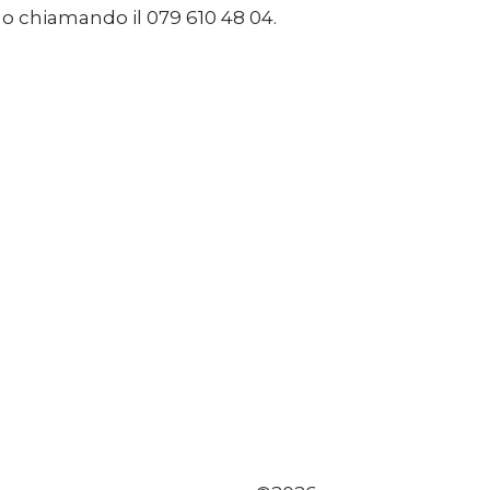
o chiamando il 079 610 48 04.
Sostenere
Media
DE
EN
IT