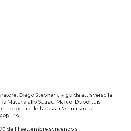
Centro
Esposizione
Programma culturale
Artists in Residence
curatore, Diego Stephani, vi guida attraverso la
a Materia allo Spazio. Marcel Dupertuis -
Fondazione
o ogni opera dell'artista c'è una storia
oprirle.
Affitto spazi
6:00 dell'1 settembre scrivendo a