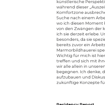
künstlerische Perspektiv
während dieser „Auszei
Komfortzone ausbrechen
Suche nach einem Arbei
wo ich diesen Moment k
von den Zwängen der kü
ich sie derzeit erlebe. 
besonders, da sie spezie
bereits zuvor ein Arbeit
Marmorbildhauerei spezi
Wichtig für mich ist hie
treffen und sich mit i
wir alle allein in unse
begegnen. Ich denke, da
aufzubauen und Disku
zukünftige Konzepte für
Residency Report