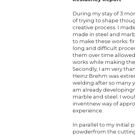
During my stay of 3 mont
of trying to shape thou
creative process. I made
made in steel and marbl
to make these works: fir
long and difficult proc
them over time allowed 
works while making them
Secondly, I am very than
Heinz Brehm was extrem
welding after so many ye
am already developing
marble and steel. I woul
inventnew way of appr
experience.
In parallel to my initial
powderfrom the cutting 