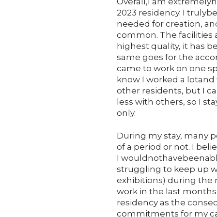
Overall,I am extremelyha
2023 residency. I trulybe
needed for creation, and
common. The facilities a
highest quality, it has b
same goes for the acco
came to work on one spe
know I worked a lotand 
other residents, but I c
less with others, so I s
only.
During my stay, many p
of a period or not. I be
I wouldnothavebeenable
struggling to keep up wi
exhibitions) during the 
work in the last months
residency as the conse
commitments for my caree