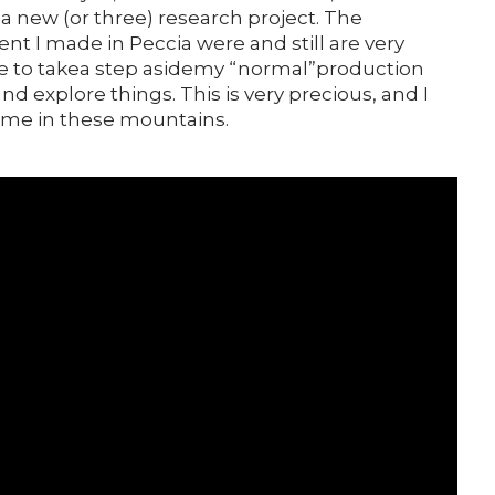
a new (or three) research project. The
 I made in Peccia were and still are very
me to takea step asidemy “normal”production
nd explore things. This is very precious, and I
time in these mountains.