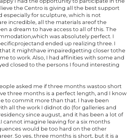
ppy I had the opportunity to participate in the
lieve the Centro is giving all the best support
 especially for sculpture, which is not
re incredible, all the materials areof the
een a dream to have access to all of this. The
mmodation,which was absolutely perfect. I
cificprojectand ended up realizing three. I
that it mighthave impairedgetting closer tothe
ame to work. Also, I had affinities with some and
tayed closed to the persons I found interesting
eople asked me if three months wastoo short
lieve three months is a perfect length, and I know
 to commit more than that. I have been
th all the work I didnot do (for galleries and
residency since august, and it has been a lot of
.I cannot imagine leaving for a six months
quences would be too hard on the other
r. So yes, three months is short, but it is a