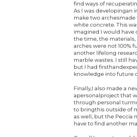
find ways of recuperati
As I was developingan in
make two archesmade f
white concrete. This was
imagined I would have d
the time, the materials, 
arches were not 100% fu
another lifelong resear
marble wastes. I still h
but I had firsthandexpe
knowledge into future
Finally,I also made a ne
apersonalproject that wa
through personal turmoi
to bringthis outside of 
as well, but the Peccia ma
have to find another mar