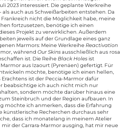
Unterstützung
uli 2023 interessiert. Die geplante Werkreihe
- als auch aus Schweißarbeiten entstehen. Da
n Frankreich nicht die Möglichkeit habe, meine
Media
hen fortzusetzen, benötige ich einen
ieses Projekt zu verwirklichen. Außerdem
beiten jeweils auf der Grundlage eines ganz
enen Marmors: Meine Werkreihe
Reactivation
DE
EN
IT
armor, während
Our Skins
ausschließlich aus rosa
schaffen ist. Die Reihe
Black Holes
ist
Marmor aus Izaourt (Pyrenäen) gefertigt. Für
 entwickeln möchte, benötige ich einen hellen,
Erachtens ist der Peccia-Marmor dafür
r beabsichtige ich auch nicht mich nur
zuhalten, sondern möchte darüber hinaus eine
 zum Steinbruch und der Region aufbauen. In
möchte ich anmerken, dass die Erfahrung
e künstlerische Recherchen durchaus sehr
ache, dass ich monatelang in meinem Atelier
 mir der Carrara-Marmor ausging, hat mir neue