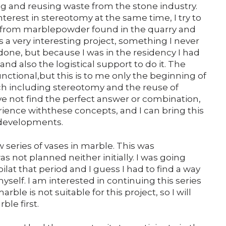
ng and reusing waste from the stone industry.
terest in stereotomy at the same time, I try to
rom marblepowder found in the quarry and
 a very interesting project, something I never
one, but because I was in the residency I had
and also the logistical support to do it. The
nctional,but this is to me only the beginning of
ch including stereotomy and the reuse of
ave not find the perfect answer or combination,
rience withthese concepts, and I can bring this
 developments.
w series of vases in marble. This was
s not planned neither initially. I was going
lat that period and I guess I had to find a way
myself. I am interested in continuing this series
rble is not suitable for this project, so I will
ble first.