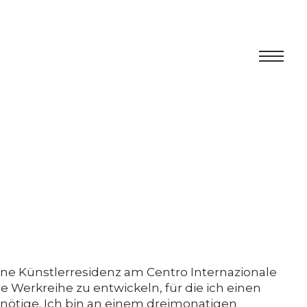
Centro
Ausstellung
Kulturelles Programm
Artists in Residence
Stiftung
ine Künstlerresidenz am Centro Internazionale
Vermietung
e Werkreihe zu entwickeln, für die ich einen
enötige. Ich bin an einem dreimonatigen