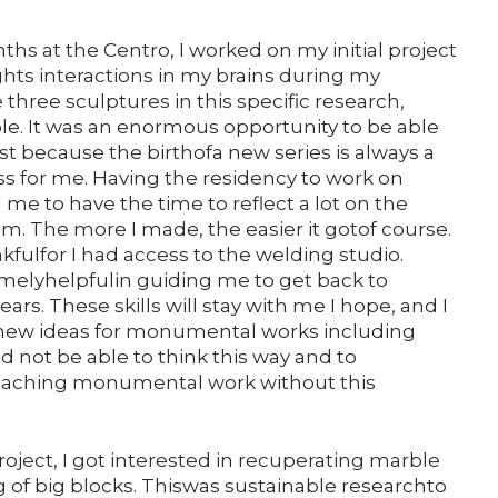
hs at the Centro, I worked on my initial project
ghts interactions in my brains during my
 three sculptures in this specific research,
e. It was an enormous opportunity to be able
st because the birthofa new series is always a
ess for me. Having the residency to work on
me to have the time to reflect a lot on the
. The more I made, the easier it gotof course.
kfulfor I had access to the welding studio.
elyhelpfulin guiding me to get back to
ars. These skills will stay with me I hope, and I
new ideas for monumental works including
d not be able to think this way and to
oaching monumental work without this
 project, I got interested in recuperating marble
of big blocks. Thiswas sustainable researchto