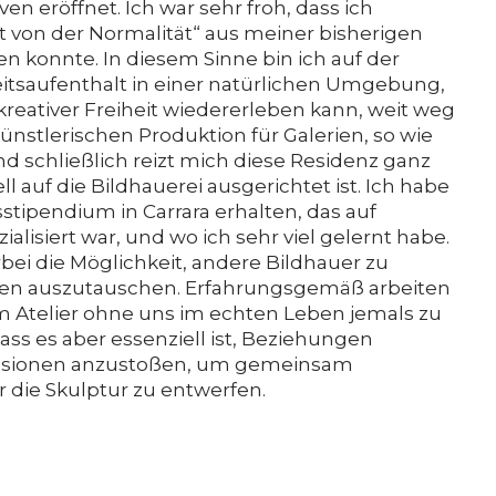
en eröffnet. Ich war sehr froh, dass ich
t von der Normalität“ aus meiner bisherigen
 konnte. In diesem Sinne bin ich auf der
tsaufenthalt in einer natürlichen Umgebung,
reativer Freiheit wiedererleben kann, weit weg
nstlerischen Produktion für Galerien, so wie
Und schließlich reizt mich diese Residenz ganz
ll auf die Bildhauerei ausgerichtet ist. Ich habe
sstipendium in Carrara erhalten, das auf
alisiert war, und wo ich sehr viel gelernt habe.
rbei die Möglichkeit, andere Bildhauer zu
hnen auszutauschen. Erfahrungsgemäß arbeiten
rem Atelier ohne uns im echten Leben jemals zu
ss es aber essenziell ist, Beziehungen
ssionen anzustoßen, um gemeinsam
 die Skulptur zu entwerfen.