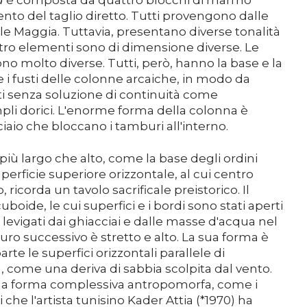
a
è composta da quattro blocchi di marmo
ento del taglio diretto. Tutti provengono dalle
le Maggia. Tuttavia, presentano diverse tonalità
attro elementi sono di dimensione diverse. Le
ono molto diverse. Tutti, però, hanno la base e la
i fusti delle colonne arcaiche, in modo da
i senza soluzione di continuità come
mpli dorici. L'enorme forma della colonna è
ciaio che bloccano i tamburi all'interno.
iù largo che alto, come la base degli ordini
uperficie superiore orizzontale, al cui centro
ricorda un tavolo sacrificale preistorico. Il
ide, le cui superfici e i bordi sono stati aperti
 levigati dai ghiacciai e dalle masse d'acqua nel
buro successivo è stretto e alto. La sua forma è
arte le superfici orizzontali parallele di
, come una deriva di sabbia scolpita dal vento.
a forma complessiva antropomorfa, come i
che l'artista tunisino Kader Attia (*1970) ha