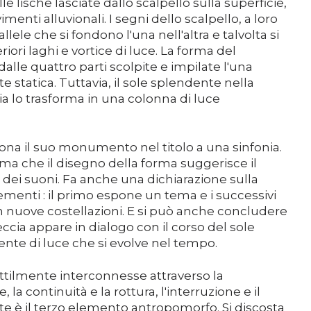
le lische lasciate dallo scalpello sulla superficie,
imenti alluvionali. I segni dello scalpello, a loro
llele che si fondono l'una nell'altra e talvolta si
iori laghi e vortice di luce. La forma del
lle quattro parti scolpite e impilate l'una
e statica. Tuttavia, il sole splendente nella
a lo trasforma in una colonna di luce
na il suo monumento nel titolo a una sinfonia.
a che il disegno della forma suggerisce il
dei suoni. Fa anche una dichiarazione sulla
ementi : il primo espone un tema e i successivi
in nuove costellazioni. E si può anche concludere
cia appare in dialogo con il corso del sole
te di luce che si evolve nel tempo.
ottilmente interconnesse attraverso la
, la continuità e la rottura, l'interruzione e il
orte è il terzo elemento antropomorfo. Si discosta