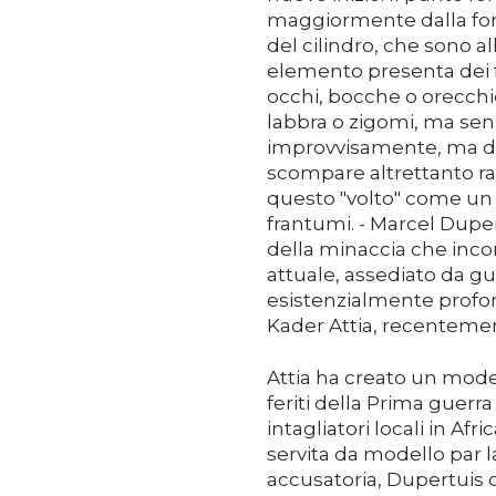
maggiormente dalla for
del cilindro, che sono al
elemento presenta dei 
occhi, bocche o orecchi
labbra o zigomi, ma senz
improvvisamente, ma d
scompare altrettanto ra
questo "volto" come un
frantumi. - Marcel Dup
della minaccia che inc
attuale, assediato da gue
esistenzialmente profo
Kader Attia, recentemen
Attia ha creato un model
feriti della Prima guerr
intagliatori locali in Af
servita da modello par l
accusatoria, Dupertuis c