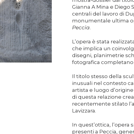
mostra-dossier dal titol
Gianna A Mina e Diego S
centrali del lavoro di D
monumentale ultima oper
Peccia
.
L’opera è stata realizzat
che implica un coinvolg
disegni, planimetrie s
fotografica completano i
Il titolo stesso della sc
inusuali nel contesto can
artista e luogo d’origine
di questa relazione cre
recentemente stilato l’
Lavizzara.
In quest’ottica, l’opera 
presenti a Peccia, gene