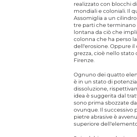
realizzato con blocchi d
mondiali e coloniali. Il
Assomiglia a un cilindro
tre parti che terminano
lontana da ciò che impli
colonna che ha perso la
dell'erosione. Oppure il
grezza, cioè nello stato
Firenze.
Ognuno dei quatto elem
è in un stato di potenz
dissoluzione, rispettiv
idea è suggerita dal tra
sono prima sbozzate dal b
ovunque. Il successivo pr
pietre abrasive è avvenu
superiore dell'elemento