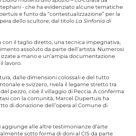
o
Dalla materia allo spazio
– co-curata da
Sostenere
tephani - che ha evidenziato alcune tematiche
upertuis e funto da “contestualizzazione” per la
a dello scultore, dal titolo
La Sinfonia di
Media
a con il taglio diretto, una tecnica impegnativa,
DE
EN
IT
imento assoluto da parte dell’artista. Numerosi
chizzate a mano e un’ampia documentazione
l lavoro.
ultura, dalle dimensioni colossali e del tutto
tonale e svizzero, rivela il legame stretto tra
 del pezzo, cioè il villaggio di Peccia. A conferma
atasi con la comunità, Marcel Dupertuis ha
atto di donazione dell’opera al Comune di
si aggiunge alle altre testimonianze d’arte
ralmente sotto forma di doni al CIS da parte