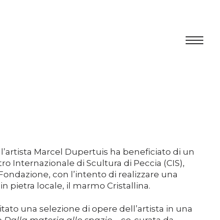
Centro
Esposizione
Programma culturale
Artists in Residence
 l’artista Marcel Dupertuis ha beneficiato di un
ro Internazionale di Scultura di Peccia (CIS),
 Fondazione, con l’intento di realizzare una
Fondazione
pietra locale, il marmo Cristallina.
Affitto spazi
spitato una selezione di opere dell’artista in una