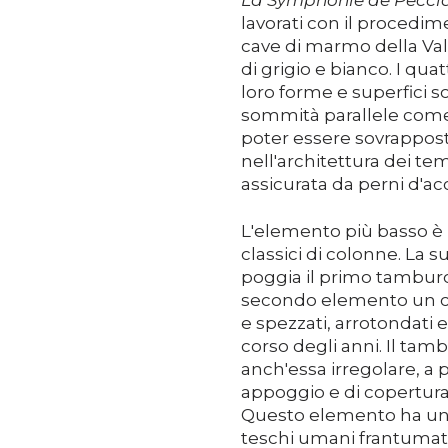
La Symphonie de Pecci
lavorati con il procedim
cave di marmo della Val
di grigio e bianco. I qu
loro forme e superfici s
sommità parallele come 
poter essere sovrappost
nell'architettura dei te
assicurata da perni d'ac
L'elemento più basso è p
classici di colonne. La s
poggia il primo tamburo, 
secondo elemento un cubo
e spezzati, arrotondati e
corso degli anni. Il tam
anch'essa irregolare, a p
appoggio e di copertura
Questo elemento ha un
teschi umani frantumati 