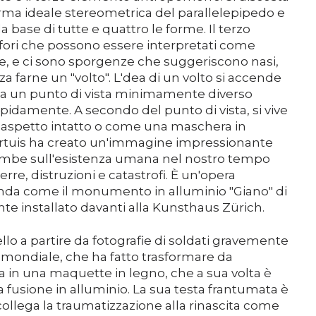
ma ideale stereometrica del parallelepipedo e
la base di tutte e quattro le forme. Il terzo
fori che possono essere interpretati come
e, e ci sono sporgenze che suggeriscono nasi,
a farne un "volto". L'dea di un volto si accende
a un punto di vista minimamente diverso
pidamente. A secondo del punto di vista, si vive
 aspetto intatto o come una maschera in
ertuis ha creato un'immagine impressionante
ombe sull'esistenza umana nel nostro tempo
rre, distruzioni e catastrofi. È un'opera
nda come il monumento in alluminio "Giano" di
te installato davanti alla Kunsthaus Zürich.
lo a partire da fotografie di soldati gravemente
a mondiale, che ha fatto trasformare da
rica in una maquette in legno, che a sua volta è
a fusione in alluminio. La sua testa frantumata è
ollega la traumatizzazione alla rinascita come