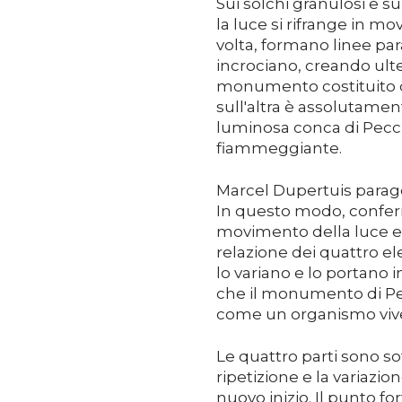
Sui solchi granulosi e sul
la luce si rifrange in mov
volta, formano linee para
incrociano, creando ulter
monumento costituito da
sull'altra è assolutament
luminosa conca di Pecci
fiammeggiante.
Marcel Dupertuis parago
In questo modo, conferm
movimento della luce e 
relazione dei quattro el
lo variano e lo portano 
che il monumento di Pec
come un organismo viven
Le quattro parti sono s
ripetizione e la variazione
nuovo inizio. Il punto f